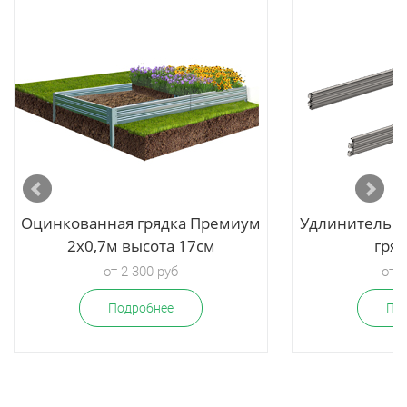
Оцинкованная грядка Премиум
Удлинитель д
2х0,7м высота 17см
гряд
от 2 300 руб
от 1
Подробнее
По