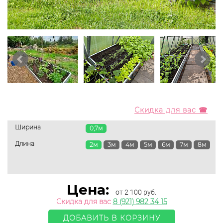
Скидка для вас ☎
Ширина
0,7м
Длина
2м
3м
4м
5м
6м
7м
8м
Цена:
от 2 100 руб.
Скидка для вас
8 (921) 982 34 15
ДОБАВИТЬ В КОРЗИНУ