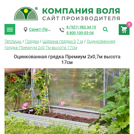
0
8 (921) 982 34 15
Санкт-Петербург
8 800 100-03-04
Теплицы
/
Грядки
/
Ширина грядки 0,7 м
/
Оцинкованная
грядка Премиум 2х0,7м высота 17см
Оцинкованная грядка Премиум 2х0,7м высота
17см