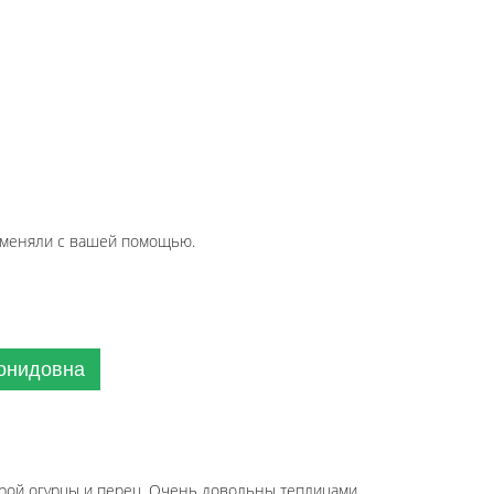
 поменяли с вашей помощью.
еонидовна
орой огурцы и перец. Очень довольны теплицами.