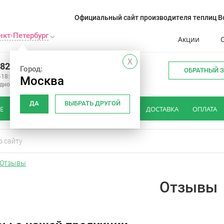
Официальный сайт производителя теплиц Во
нкт-Петербург
Акции
X
982 34 15
Город:
ОБРАТНЫЙ 
-18:00
Москва
одной
ДА
ВЫБРАТЬ ДРУГОЙ
Е
КАК ВЫБРАТЬ ТЕПЛИЦУ
ОТЗЫВЫ
ДОСТАВКА
ОПЛАТА
Отзывы
Отзывы