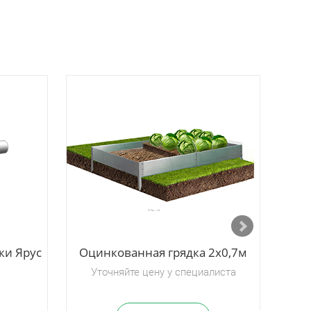
ки Ярус
Оцинкованная грядка 2х0,7м
Оц
Уточняйте цену у специалиста