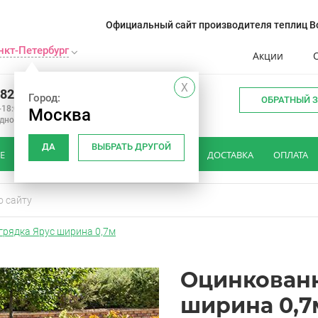
Официальный сайт производителя теплиц Во
нкт-Петербург
Акции
X
982 34 15
Город:
ОБРАТНЫЙ 
-18:00
Москва
одной
ДА
ВЫБРАТЬ ДРУГОЙ
Е
КАК ВЫБРАТЬ ТЕПЛИЦУ
ОТЗЫВЫ
ДОСТАВКА
ОПЛАТА
грядка Ярус ширина 0,7м
Оцинкованн
ширина 0,7