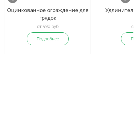
Оцинкованное ограждение для
Удлинитель 
грядок
г
от 990 руб
от 
Подробнее
По