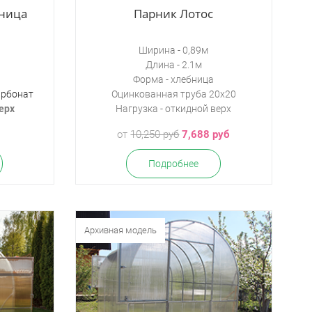
бница
Парник Лотос
Ширина - 0,89м
Длина - 2.1м
Форма - хлебница
арбонат
Оцинкованная труба 20х20
ерх
Нагрузка -
откидной верх
от
10,250 руб
7,688 руб
Подробнее
Архивная модель