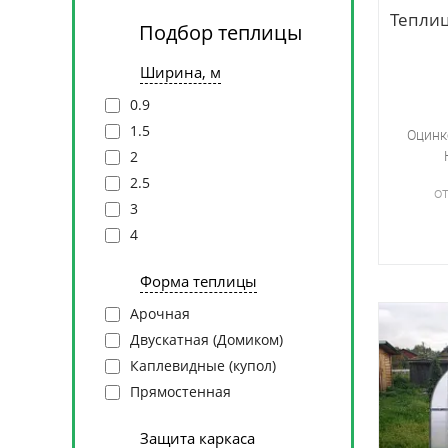
Тепли
Подбор теплицы
Ширина, м
0.9
1.5
Оцинк
2
2.5
о
3
4
Форма теплицы
Арочная
Двускатная (Домиком)
Каплевидные (купол)
Прямостенная
Защита каркаса