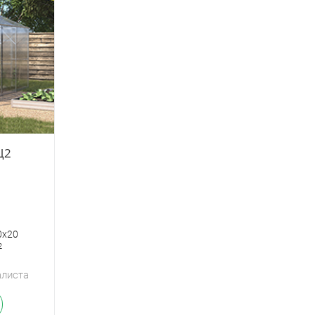
Ц2
0х20
2
алиста