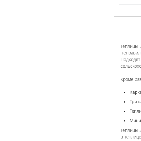
Теплицы ш
неправил
Подходят
сельскохо
Кроме раз
Карк
Три 
Тепл
Мини
Теплицы 2
в теплице