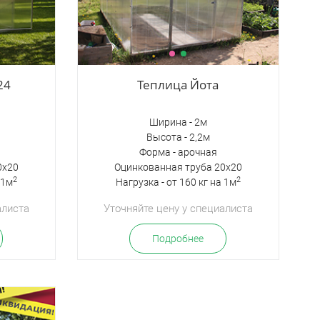
24
Теплица Йота
Ширина - 2м
Высота - 2,2м
Форма - арочная
0х20
Оцинкованная труба 20х20
2
2
 1м
Нагрузка - от 160 кг на 1м
алиста
Уточняйте цену у специалиста
Подробнее