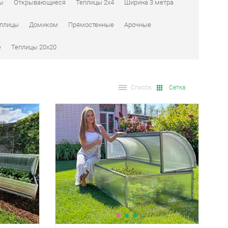
бы
Открывающиеся
Теплицы 2x4
Ширина 3 метра
плицы
Домиком
Прямостенные
Арочные
е
Теплицы 20х20
Список
Сетка