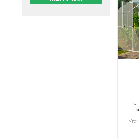
Оц
На
Уточ