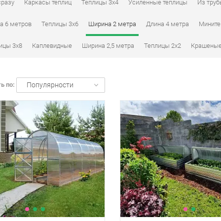
сразу
Каркасы теплиц
Теплицы 3x4
Усиленные теплицы
Из тру
а 6 метров
Теплицы 3х6
Ширина 2 метра
Длина 4 метра
Мините
ицы 3х8
Каплевидные
Ширина 2,5 метра
Теплицы 2х2
Крашены
ь по:
Популярности