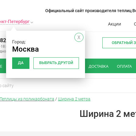
Официальный сайт производителя теплиц Во
нкт-Петербург
Акции
X
982 34 15
Город:
ОБРАТНЫЙ 
-18:00
Москва
одной
ДА
ВЫБРАТЬ ДРУГОЙ
Е
КАК ВЫБРАТЬ ТЕПЛИЦУ
ОТЗЫВЫ
ДОСТАВКА
ОПЛАТА
Теплицы из поликарбоната
/
Ширина 2 метра
Ширина 2 ме