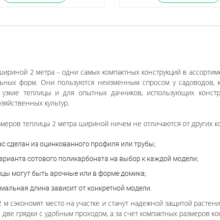
ириной 2 метра – одни самых компактных конструкций в ассортимен
ьных форм. Они пользуются неизменным спросом у садоводов, к
 узкие теплицы и для опытных дачников, использующих конст
зяйственных культур.
меров теплицы 2 метра шириной ничем не отличаются от других ко
ас сделан из оцинкованного профиля или трубы;
варианта сотового поликарбоната на выбор к каждой модели;
ицы могут быть арочные или в форме домика;
мальная длина зависит от конкретной модели.
 м сэкономят место на участке и станут надежной защитой растени
 две грядки с удобным проходом, а за счет компактных размеров ко