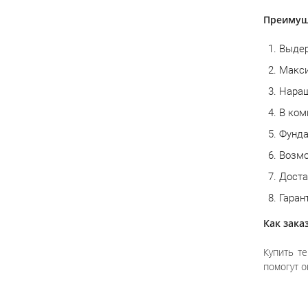
Преимуще
Выдер
Макси
Наращ
В ком
Фунда
Возмо
Доста
Гаран
Как зака
Купить т
помогут 