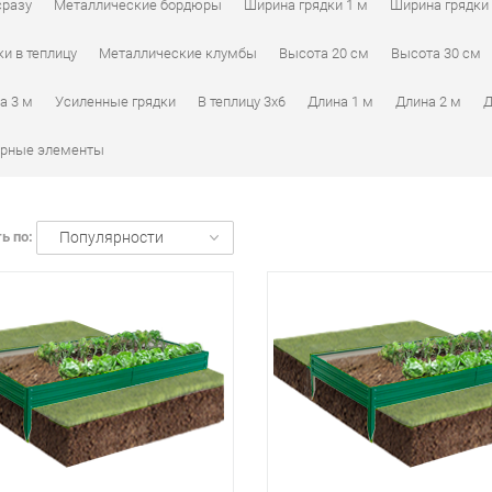
сразу
Металлические бордюры
Ширина грядки 1 м
Ширина грядки 
ки в теплицу
Металлические клумбы
Высота 20 см
Высота 30 см
а 3 м
Усиленные грядки
В теплицу 3х6
Длина 1 м
Длина 2 м
Д
рные элементы
ь по:
Популярности