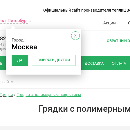
Официальный сайт производителя теплиц Во
нкт-Петербург
Акции
X
982 34 15
Город:
ОБРАТНЫЙ 
-18:00
Москва
одной
ДА
ВЫБРАТЬ ДРУГОЙ
Е
КАК ВЫБРАТЬ ТЕПЛИЦУ
ОТЗЫВЫ
ДОСТАВКА
ОПЛАТА
Грядки
/
Грядки с полимерным покрытием
Грядки с полимерны