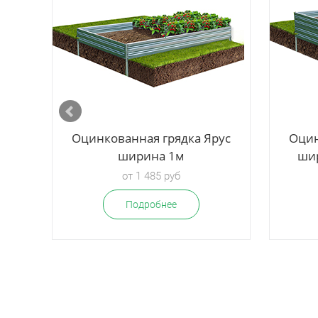
ус
Оцинкованная грядка Ярус
Оцин
ширина 1м
шир
от 1 485 руб
Подробнее