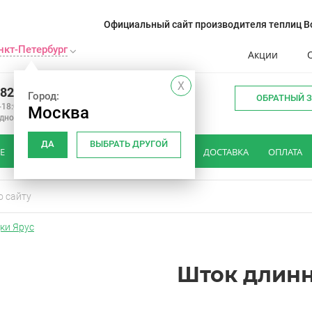
Официальный сайт производителя теплиц Во
нкт-Петербург
Акции
X
982 34 15
Город:
ОБРАТНЫЙ 
-18:00
Москва
одной
ДА
ВЫБРАТЬ ДРУГОЙ
Е
КАК ВЫБРАТЬ ТЕПЛИЦУ
ОТЗЫВЫ
ДОСТАВКА
ОПЛАТА
ки Ярус
Шток длинн