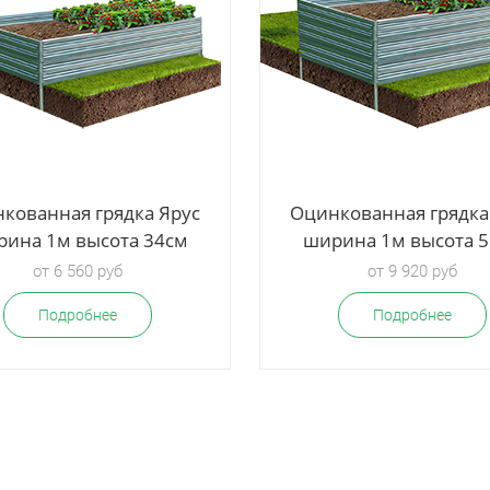
кованная грядка Ярус
Оцинкованная грядка
ина 1м высота 34см
ширина 1м высота 
от 6 560 руб
от 9 920 руб
Подробнее
Подробнее