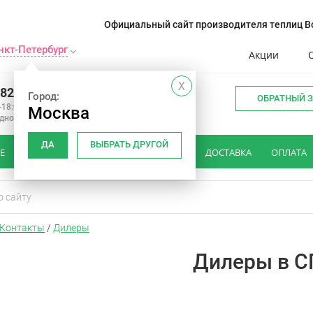
Официальный сайт производителя теплиц Во
нкт-Петербург
Акции
X
982 34 15
Город:
ОБРАТНЫЙ 
-18:00
Москва
одной
ДА
ВЫБРАТЬ ДРУГОЙ
Е
КАК ВЫБРАТЬ ТЕПЛИЦУ
ОТЗЫВЫ
ДОСТАВКА
ОПЛАТА
Контакты
/
Дилеры
Дилеры в С