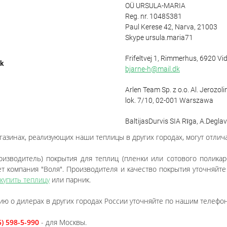
OÜ URSULA-MARIA
Reg. nr. 10485381
Paul Kerese 42, Narva, 21003
Skype ursula.maria71
Frifeltvej 1, Rimmerhus, 6920 Vi
k
bjarne-h@mail.dk
Arlen Team Sp. z o.o. Al. Jerozol
lok. 7/10, 02-001 Warszawa
BaltijasDurvis SIA Rīga, A.Deglav
азинах, реализующих наши теплицы в других городах, могут отличат
оизводитель) покрытия для теплиц (пленки или сотового поликар
ет компания "Воля". Производителя и качество покрытия уточняйт
купить теплицу
или парник.
ю о дилерах в других городах России уточняйте по нашим телефо
5) 598-5-990
- для Москвы.