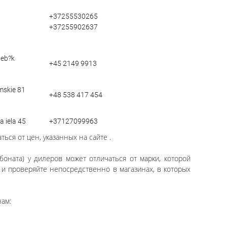
+37255530265
+37255902637
deb?k
+45 2149 9913
imskie 81
+48 538 417 454
a iela 45
+37127099963
ься от цен, указанных на сайте .
боната) у дилеров может отличаться от марки, которой
е и проверяйте непосредственно в магазинах, в которых
нам: