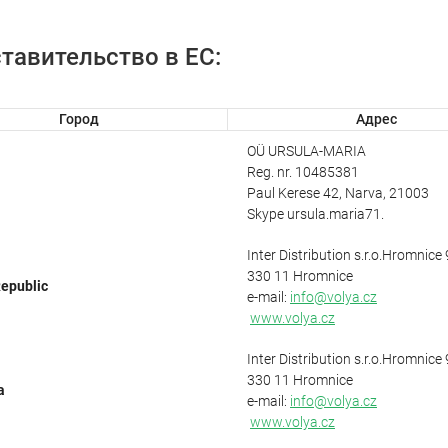
тавительство в ЕС:
Город
Адрес
OÜ URSULA-MARIA
Reg. nr. 10485381
Paul Kerese 42, Narva, 21003
Skype ursula.maria71.
Inter Distribution s.r.o.Hromnice
330 11 Hromnice
epublic
e-mail:
info@volya.cz
www.volya.cz
Inter Distribution s.r.o.Hromnice
330 11 Hromnice
a
e-mail:
info@volya.cz
www.volya.cz