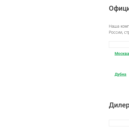
Офици
Наша комп
России, с
Москв
Дубна
Дилер