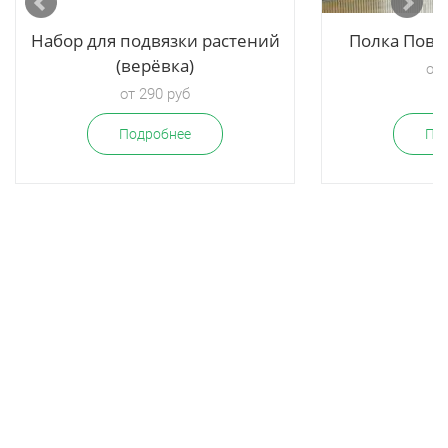
Набор для подвязки растений
Полка Пове
(верёвка)
от 
от 290 руб
Подробнее
По