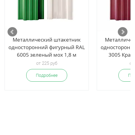
Металлический штакетник
Металличес
односторонний фигурный RAL
односторонн
6005 зеленый мох 1,8 м
3005 Красн
от 225 руб
от
Подробнее
По