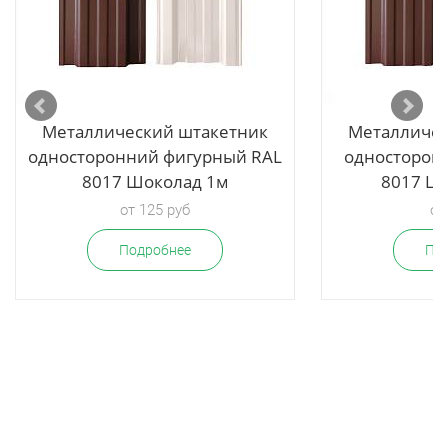
Металлический штакетник
Металличес
односторонний фигурный RAL
односторон
8017 Шоколад 1м
8017 Шо
от 125 руб
от
Подробнее
По