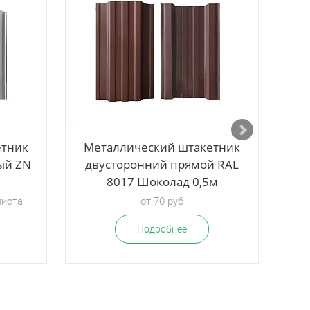
етник
Металлический штакетник
Ме
ый ZN
двусторонний прямой RAL
д
8017 Шоколад 0,5м
листа
от 70 руб
Подробнее