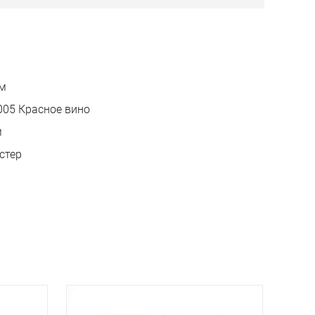
м
005 Красное вино
м
стер