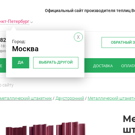
Официальный сайт производителя теплиц Во
нкт-Петербург
X
982 34 15
Город:
ОБРАТНЫЙ 
-18:00
Москва
одной
ДА
ВЫБРАТЬ ДРУГОЙ
Е
КАК ВЫБРАТЬ ШТАКЕТНИК
ОТЗЫВЫ
ДОСТАВКА
ОПЛАТ
металлический штакетник
/
Двусторонний
/
Металлический штакетн
Ме
шт