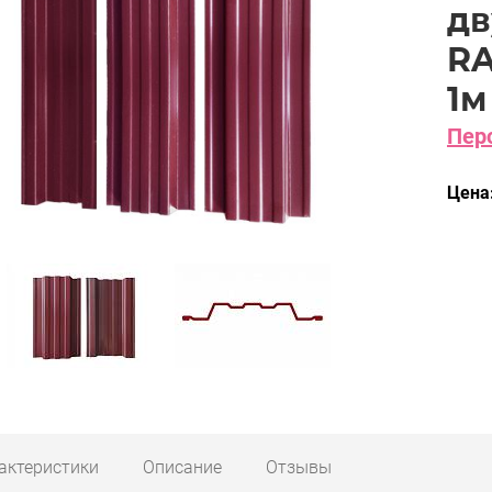
дв
RA
1м
Перс
Цена
актеристики
Описание
Отзывы