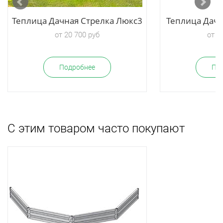
Теплица Дачная Стрелка Люкс3
Теплица Дач
от 20 700 руб
от 1
Подробнее
По
С этим товаром часто покупают