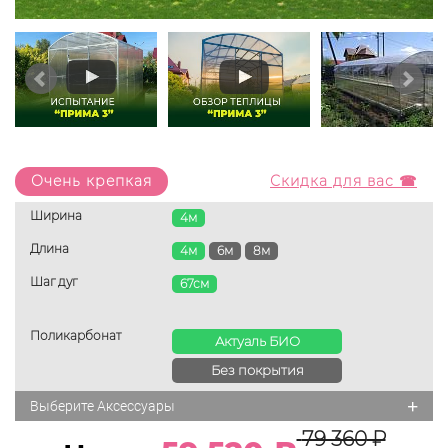
Очень крепкая
Скидка для вас ☎
Ширина
4м
Длина
4м
6м
8м
Шаг дуг
67см
Поликарбонат
Актуаль БИО
Без покрытия
+
Выберите Аксессуары
79 360
₽