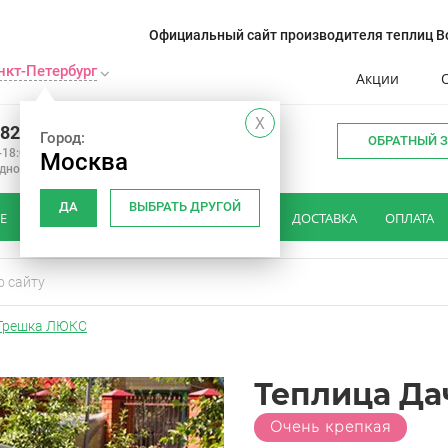
Официальный сайт производителя теплиц Во
нкт-Петербург
Акции
X
982 34 15
Город:
ОБРАТНЫЙ 
-18:00
Москва
одной
ДА
ВЫБРАТЬ ДРУГОЙ
Е
КАК ВЫБРАТЬ ТЕПЛИЦУ
ОТЗЫВЫ
ДОСТАВКА
ОПЛАТА
-Трешка ЛЮКС
Теплица Д
Очень крепкая