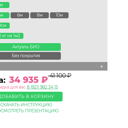
3м
4м
6м
8м
10м
0см
0 кг на 1м2
Актуаль БИО
Без покрытия
+
41 100
₽
34 935
₽
а:
идка для вас
8 (921) 982 34 15
ДОБАВИТЬ В КОРЗИНУ
СКАЧАТЬ ИНСТРУКЦИЮ
СМОТРЕТЬ ПРЕЗЕНТАЦИЮ