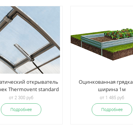
атический открыватель
Оцинкованная грядка
ек Thermovent standard
ширина 1м
от 2 300 руб
от 1 485 руб
Подробнее
Подробнее