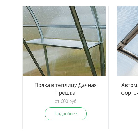
 в
Полка в теплицу Дачная
Автом
а
Трешка
форточ
от 600 руб
Подробнее