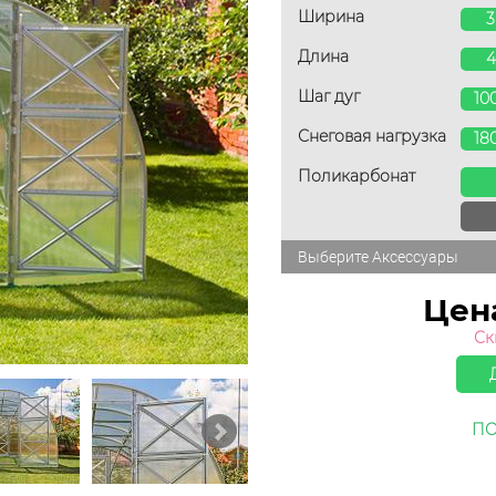
Ширина
Длина
Шаг дуг
10
Снеговая нагрузка
18
Поликарбонат
Выберите Аксессуары
Цен
Ск
ПО