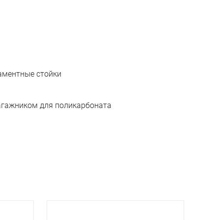
даментные стойки
багажником для поликарбоната