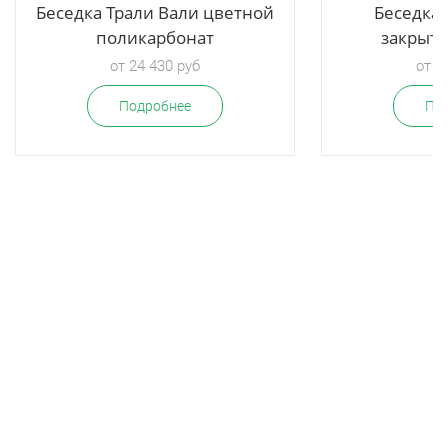
Беседка Трали Вали цветной
Беседка 
поликарбонат
закрыт
от 24 430 руб
от 2
Подробнее
По