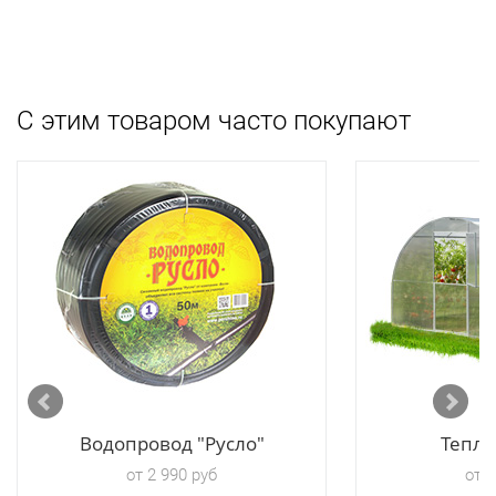
С этим товаром часто покупают
Водопровод "Русло"
Тепли
от 2 990 руб
от 6