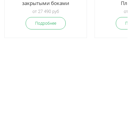
закрытыми боками
Пло
от 27 490 руб
от 8
Подробнее
По