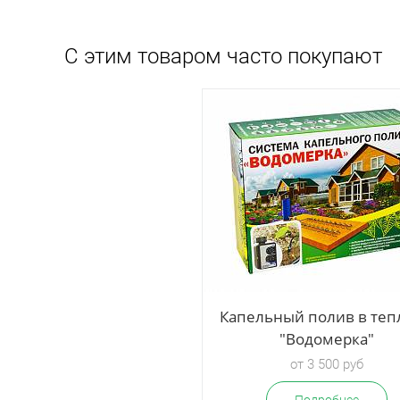
С этим товаром часто покупают
ропористый шланг
Капельный полив в теп
"Мокрёна"
"Водомерка"
от 1 320 руб
от 3 500 руб