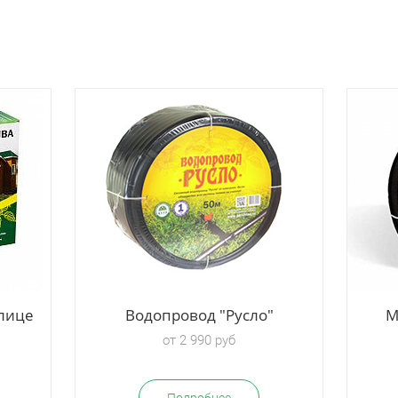
лице
Водопровод "Русло"
М
от 2 990 руб