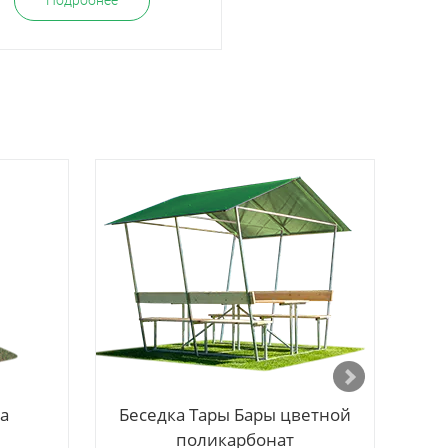
Подробнее
Подробнее
та
Беседка Тары Бары цветной
Бе
поликарбонат