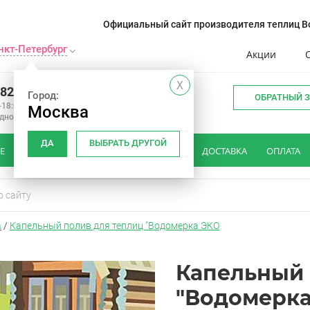
Официальный сайт производителя теплиц Во
нкт-Петербург
Акции
X
982 34 15
Город:
ОБРАТНЫЙ 
-18:00
Москва
одной
ДА
ВЫБРАТЬ ДРУГОЙ
Е
КАК ВЫБРАТЬ ТЕПЛИЦУ
ОТЗЫВЫ
ДОСТАВКА
ОПЛАТА
а
/
Капельный полив для теплиц "Водомерка ЭКО
Капельный 
"Водомерк