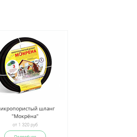
икропористый шланг
Капельный полив в 
"Мокрёна"
"Водомерка"
от 1 320 руб
от 3 500 руб