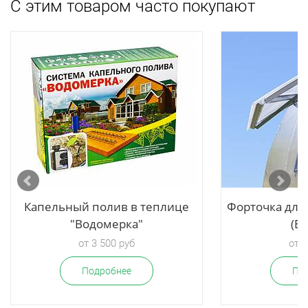
С этим товаром часто покупают
Капельный полив в теплице
Форточка для
"Водомерка"
(Б
от 3 500 руб
от 3
Подробнее
По