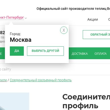
Официальный сайт производителя теплиц Во
нкт-Петербург
Акции
X
982 34 15
Город:
ОБРАТНЫЙ 
-18:00
Москва
одной
ДА
ВЫБРАТЬ ДРУГОЙ
Е
КАК ВЫБРАТЬ ТЕПЛИЦУ
ОТЗЫВЫ
ДОСТАВКА
ОПЛАТА
фили
/
Соединительный разъемный профиль
Соедините
профиль