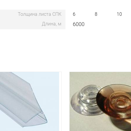
Толщина листа СПК
6
8
10
Длина, м
6000