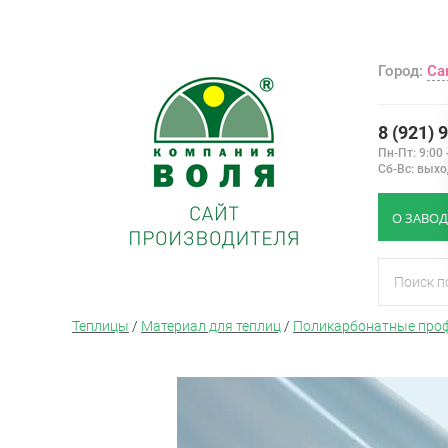
Город:
Са
8 (921) 
Пн-Пт: 9:00 
Сб-Вс: вых
О ЗАВОД
Теплицы
/
Материал для теплиц
/
Поликарбонатные про