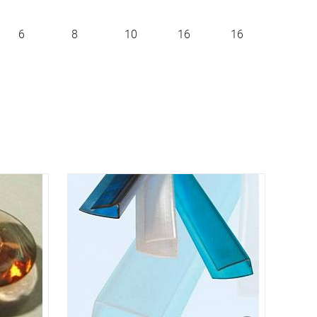
6
8
10
16
16