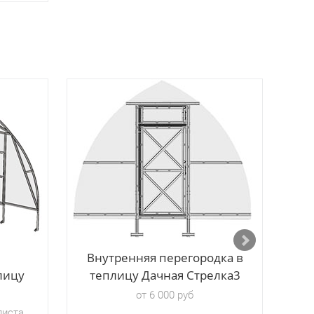
Внутренняя перегородка в
В
лицу
теплицу Дачная Стрелка3
от 6 000 руб
листа