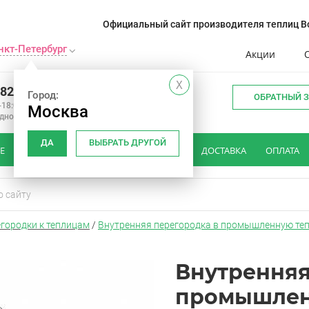
Официальный сайт производителя теплиц Во
нкт-Петербург
Акции
X
982 34 15
Город:
ОБРАТНЫЙ 
-18:00
Москва
одной
ДА
ВЫБРАТЬ ДРУГОЙ
Е
КАК ВЫБРАТЬ ТЕПЛИЦУ
ОТЗЫВЫ
ДОСТАВКА
ОПЛАТА
городки к теплицам
/
Внутренняя перегородка в промышленную теп
Внутренняя
промышлен