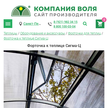
0
8 (921) 982 34 15
Санкт-Петербург
8 800 100-03-04
Теплицы
/
Оборудование и аксессуары
/
Форточки для теплиц
/
Форточка к теплице Сигма-Ц
Форточка к теплице Сигма-Ц