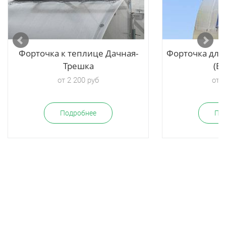
Форточка к теплице Дачная-
Форточка для
Трешка
(Б
от 2 200 руб
от 3
Подробнее
По