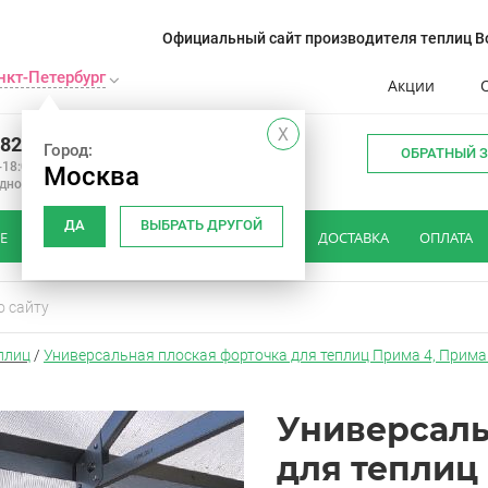
Официальный сайт производителя теплиц Во
нкт-Петербург
Акции
X
982 34 15
Город:
ОБРАТНЫЙ 
-18:00
Москва
одной
ДА
ВЫБРАТЬ ДРУГОЙ
Е
КАК ВЫБРАТЬ ТЕПЛИЦУ
ОТЗЫВЫ
ДОСТАВКА
ОПЛАТА
плиц
/
Универсальная плоская форточка для теплиц Прима 4, Прима 
Универсаль
для теплиц 