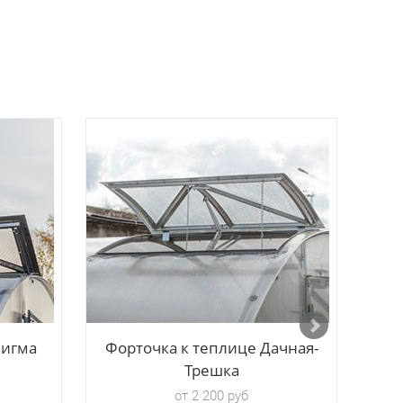
Сигма
Форточка к теплице Дачная-
Фор
Трешка
от 2 200 руб